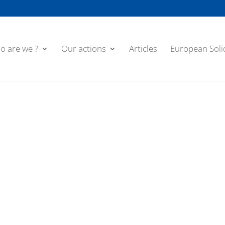
o are we ?
Our actions
Articles
European Soli