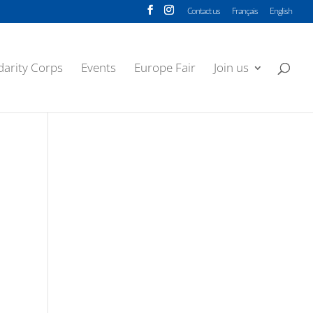
Contact us
Français
English
darity Corps
Events
Europe Fair
Join us