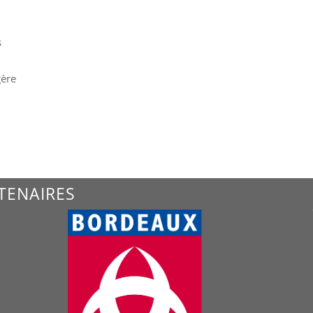
s
gère
TENAIRES