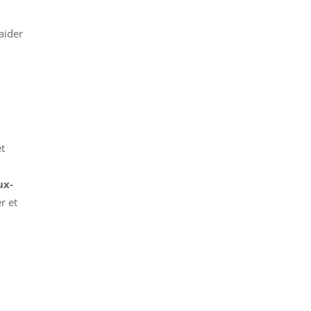
aider
t
ux-
r et