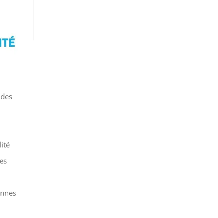
 des
ité
ces
onnes