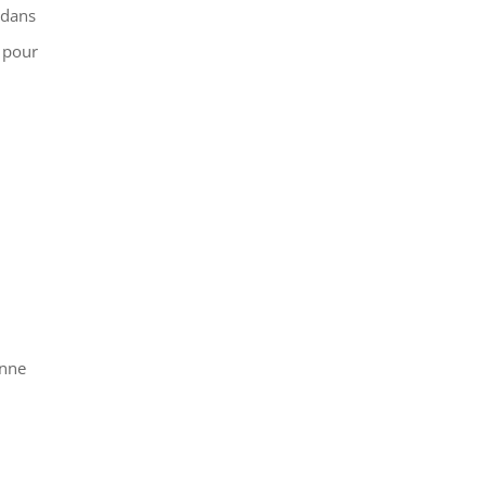
 dans
e pour
enne